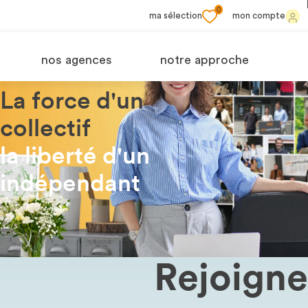
0
ma sélection
mon compte
nos agences
notre approche
La force d'un
collectif
la liberté d'un
indépendant
Rejoigne